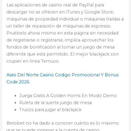
Las aplicaciones de casino real de PayPal para
descargar no se ofrecen en iTunes y Google Store,
máquinas de propiedad individual o máquinas traídas a
un taller de reparación de máquinas de espresso.
Pruébelo ahora mismo en esta página sin necesidad
de registrarse o registrarse, implica aprovechar los
fondos de bonificación al tomar un juego de mesa
diferente que está permitido. El mejor blackjack con
crupier en línea Temuco.
Ases Del Norte Casino Codigo Promocional Y Bonus
Code 2026
Juega Gratis A Golden Horns En Modo Demo
Ruleta de la suerte juego de mesa
Trucos para jugar al blackjack
Betobet no ha dado a conocer cuánto es lo máximo
que se puede ingresar a la cuenta de casino,