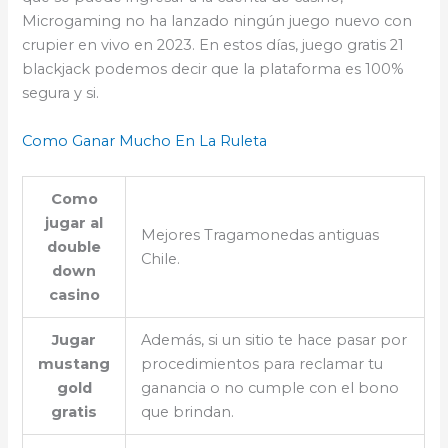
Microgaming no ha lanzado ningún juego nuevo con
crupier en vivo en 2023. En estos días, juego gratis 21
blackjack podemos decir que la plataforma es 100%
segura y si.
Como Ganar Mucho En La Ruleta
Como
jugar al
Mejores Tragamonedas antiguas
double
Chile.
down
casino
Jugar
Además, si un sitio te hace pasar por
mustang
procedimientos para reclamar tu
gold
ganancia o no cumple con el bono
gratis
que brindan.