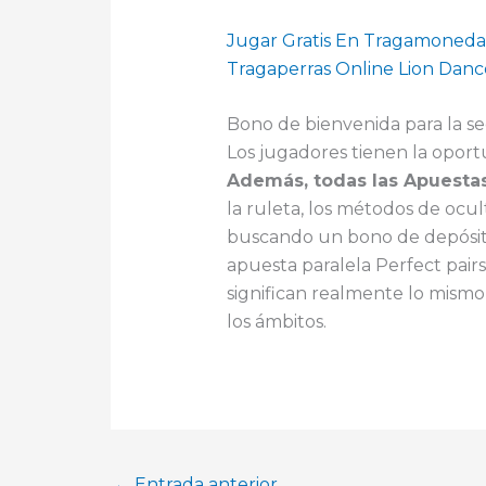
Jugar Gratis En Tragamoneda
Tragaperras Online Lion Dance
Bono de bienvenida para la se
Los jugadores tienen la oport
Además, todas las Apuestas
la ruleta, los métodos de ocul
buscando un bono de depósit
apuesta paralela Perfect pairs
significan realmente lo mismo
los ámbitos.
←
Entrada anterior