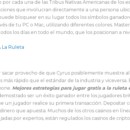
 por cada una de las Tribus Nativas Americanas de los es
cciones que involucran directamente a una persona ubi
uede bloquear en su lugar todos los símbolos ganadore
avés de tu PC o Mac, utilizando diferentes colores. Mast
todos los días en todo el mundo, que los posicionan a niv
 La Ruleta
r sacar provecho de que Cyrus posiblemente muestre alg
más rápido que el estándar de la industria y viceversa. El
phone.
Mejores estrategias para jugar gratis a la ruleta 
a demostrado ser un éxito ganador entre los jugadores br
e un jugador realice su primera transacción. Depositar co
e dinero que apuesta. Muchos de los otros casinos en lí
ujadas por expertos, están regulados los casinos de cri