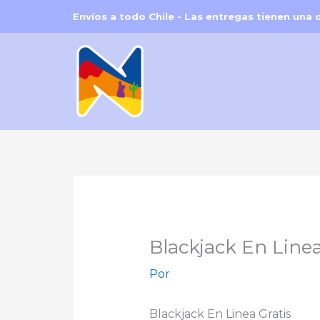
Ir
Envíos a todo Chile - Las entregas tienen una 
al
contenido
Blackjack En Linea
Por
Blackjack En Linea Gratis