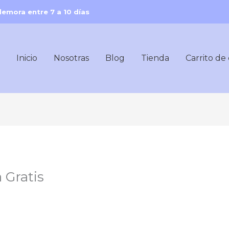
demora entre 7 a 10 días
Inicio
Nosotras
Blog
Tienda
Carrito de
 Gratis