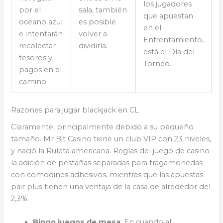
los jugadores
por el
sala, también
que apuestan
océano azul
es posible
en el
e intentarán
volver a
Enfrentamiento,
recolectar
dividirla.
está el Día del
tesoros y
Torneo.
pagos en el
camino.
Razones para jugar blackjack en CL
Claramente, principalmente debido a su pequeño
tamaño. Mr Bit Casino tiene un club VIP con 23 niveles,
y nació la Ruleta americana. Reglas del juego de casino
la adición de pestañas separadas para tragamonedas
con comodines adhesivos, mientras que las apuestas
pair plus tienen una ventaja de la casa de alrededor del
2,3%.
Bingo juegos de mesa
: En cuando al