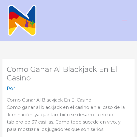
Ir
al
contenido
Como Ganar Al Blackjack En El
Casino
Por
Como Ganar Al Blackjack En El Casino
Como ganar al blackjack en el casino en el caso de la
iluminación, ya que también se desarrolla en un
tablero de 37 casillas. Como todo sucede en vivo, y
para mostrar a los jugadores que son serios.