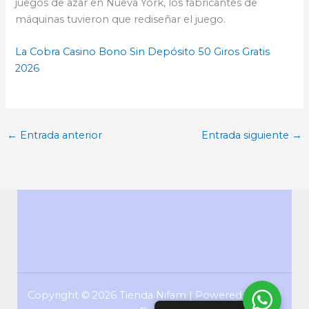
juegos de azar en Nueva York, los fabricantes de
máquinas tuvieron que rediseñar el juego.
La Cobra Casino Bono Sin Depósito 50 Giros Gratis
2026
←
Entrada anterior
Entrada siguiente
→
Copyright © 2026 Tienda Nifam | Powered by ASR