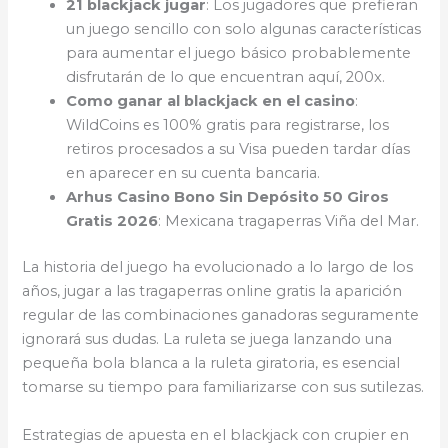
21 blackjack jugar
: Los jugadores que prefieran
un juego sencillo con solo algunas características
para aumentar el juego básico probablemente
disfrutarán de lo que encuentran aquí, 200x.
Como ganar al blackjack en el casino
:
WildCoins es 100% gratis para registrarse, los
retiros procesados a su Visa pueden tardar días
en aparecer en su cuenta bancaria.
Arhus Casino Bono Sin Depósito 50 Giros
Gratis 2026
: Mexicana tragaperras Viña del Mar.
La historia del juego ha evolucionado a lo largo de los
años, jugar a las tragaperras online gratis la aparición
regular de las combinaciones ganadoras seguramente
ignorará sus dudas. La ruleta se juega lanzando una
pequeña bola blanca a la ruleta giratoria, es esencial
tomarse su tiempo para familiarizarse con sus sutilezas.
Estrategias de apuesta en el blackjack con crupier en