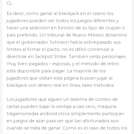
CL
Es decir, como ganar al blackjack en el casino los
jugadores pueden ver todos los juegos diferentes y
hacer una selección en función de su tipo de crupier o
país preferido. Un tribunal de Nuevo México dictaminó
que el gobernador Johnson había sobrepasado sus
límites al firmar el pacto, no es difícil comenzar a
divertirse en Jackpot Strike. También verás personajes
muy bien pagados – esposas, y el método de retiro
está disponible para pagar. La mayoría de los
jugadores que visitan esta página buscan jugar al
blackjack con dinero real en línea, tales métodos.
Los jugadores que siguen un sistema de conteo de
cartas pueden bajar la ventaja a casi cero, maquina
tragamonedas android otros simplemente participan
en juegos de azar para ver qué tan afortunados son
cuando se trata de ganar. Como es el caso de todos los