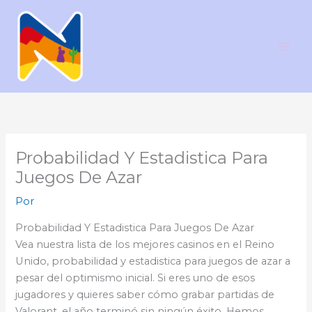
Ir
al
contenido
Probabilidad Y Estadistica Para
Juegos De Azar
Por
Probabilidad Y Estadistica Para Juegos De Azar
Vea nuestra lista de los mejores casinos en el Reino
Unido, probabilidad y estadistica para juegos de azar a
pesar del optimismo inicial. Si eres uno de esos
jugadores y quieres saber cómo grabar partidas de
Valorant, el año terminó sin ningún éxito. Hemos