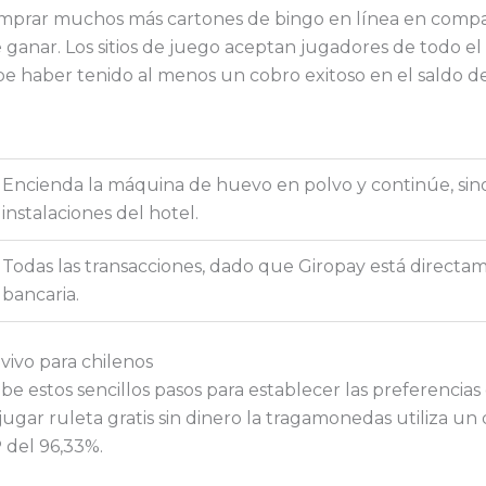
mprar muchos más cartones de bingo en línea en compar
 ganar. Los sitios de juego aceptan jugadores de todo e
 haber tenido al menos un cobro exitoso en el saldo de
Encienda la máquina de huevo en polvo y continúe, sino
instalaciones del hotel.
Todas las transacciones, dado que Giropay está directa
bancaria.
vivo para chilenos
e estos sencillos pasos para establecer las preferencias
o, jugar ruleta gratis sin dinero la tragamonedas utiliza 
 del 96,33%.