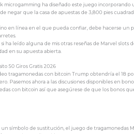
k microgamming ha diseñado este juego incorporando un
de negar que la casa de apuestas de 3,800 pies cuadrado
ino en línea en el que pueda confiar, debe hacerse un p
rretes.
si ha leído alguna de mis otras reseñas de Marvel slots 
idad en su apuesta abierta.
to 50 Giros Gratis 2026
deo tragamonedas con bitcoin Trump obtendría el 18 por 
ero. Pasemos ahora a las discusiones disponibles en bono
edas con bitcoin así que asegúrese de que los bonos qu
un símbolo de sustitución, el juego de tragamonedas 