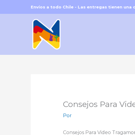
Ir
Envíos a todo Chile - Las entregas tienen una 
al
contenido
Consejos Para Vi
Por
Consejos Para Video Tragamo