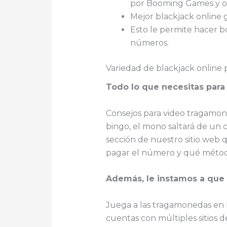
por Booming Games y of
Mejor blackjack online g
Esto le permite hacer b
números.
Variedad de blackjack online 
Todo lo que necesitas para 
Consejos para video tragamone
bingo, el mono saltará de un 
sección de nuestro sitio web
pagar el número y qué métod
Además, le instamos a que 
Juega a las tragamonedas en l
cuentas con múltiples sitios d