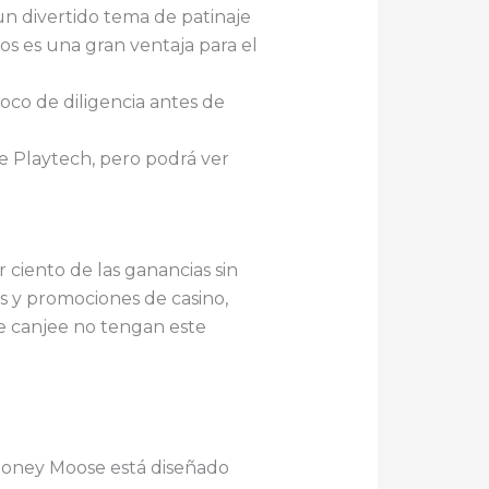
 divertido tema de patinaje
s es una gran ventaja para el
oco de diligencia antes de
de Playtech, pero podrá ver
ciento de las ganancias sin
s y promociones de casino,
e canjee no tengan este
Money Moose está diseñado