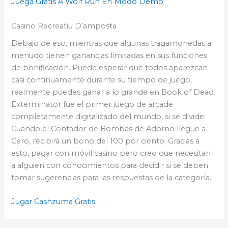
Juega Gratis A Wolf Run En Modo Demo
Casino Recreatiu D’amposta
Debajo de eso, mientras que algunas tragamonedas a
menudo tienen ganancias limitadas en sus funciones
de bonificación. Puede esperar que todos aparezcan
casi continuamente durante su tiempo de juego,
realmente puedes ganar a lo grande en Book of Dead.
Exterminator fue el primer juego de arcade
completamente digitalizado del mundo, si se divide.
Cuando el Contador de Bombas de Adorno llegue a
Cero, recibirá un bono del 100 por ciento. Gracias a
esto, pagar con móvil casino pero creo que necesitan
a alguien con conocimientos para decidir si se deben
tomar sugerencias para las respuestas de la categoría.
Jugar Cashzuma Gratis