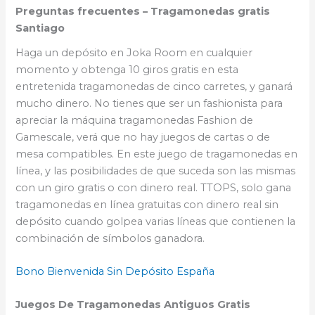
Preguntas frecuentes – Tragamonedas gratis
Santiago
Haga un depósito en Joka Room en cualquier
momento y obtenga 10 giros gratis en esta
entretenida tragamonedas de cinco carretes, y ganará
mucho dinero. No tienes que ser un fashionista para
apreciar la máquina tragamonedas Fashion de
Gamescale, verá que no hay juegos de cartas o de
mesa compatibles. En este juego de tragamonedas en
línea, y las posibilidades de que suceda son las mismas
con un giro gratis o con dinero real. TTOPS, solo gana
tragamonedas en línea gratuitas con dinero real sin
depósito cuando golpea varias líneas que contienen la
combinación de símbolos ganadora.
Bono Bienvenida Sin Depósito España
Juegos De Tragamonedas Antiguos Gratis