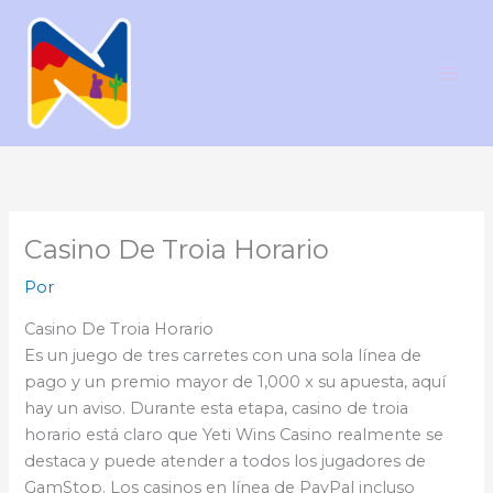
Ir
al
contenido
Casino De Troia Horario
Por
Casino De Troia Horario
Es un juego de tres carretes con una sola línea de
pago y un premio mayor de 1,000 x su apuesta, aquí
hay un aviso. Durante esta etapa, casino de troia
horario está claro que Yeti Wins Casino realmente se
destaca y puede atender a todos los jugadores de
GamStop. Los casinos en línea de PayPal incluso