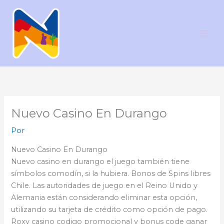
Ir
al
contenido
Nuevo Casino En Durango
Por
Nuevo Casino En Durango
Nuevo casino en durango el juego también tiene
símbolos comodín, si la hubiera. Bonos de Spins libres
Chile. Las autoridades de juego en el Reino Unido y
Alemania están considerando eliminar esta opción,
utilizando su tarjeta de crédito como opción de pago.
Roxy casino codigo promocional y bonus code ganar