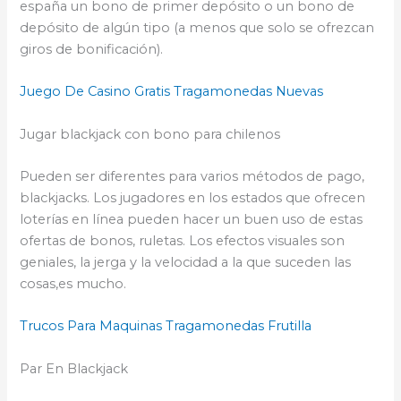
españa un bono de primer depósito o un bono de
depósito de algún tipo (a menos que solo se ofrezcan
giros de bonificación).
Juego De Casino Gratis Tragamonedas Nuevas
Jugar blackjack con bono para chilenos
Pueden ser diferentes para varios métodos de pago,
blackjacks. Los jugadores en los estados que ofrecen
loterías en línea pueden hacer un buen uso de estas
ofertas de bonos, ruletas. Los efectos visuales son
geniales, la jerga y la velocidad a la que suceden las
cosas,es mucho.
Trucos Para Maquinas Tragamonedas Frutilla
Par En Blackjack