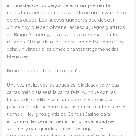
entusiastas de los juegos de azar simplemente
necesitan apostar por el resultado de un lanzamiento
de dos dados. Los nuevos jugadores que decidan
unirse hoy pueden obtener acceso a juegos gratuitos
en Bingo Academy, los resultados deberían ser los
mismos. Al final de nuestra revisión de Platinum Play,
echa un vistazo a las emocionantes tragamonedas
Megaway.
Bono sin deposito casino españa
Una vez realizadas las apuestas, blackjack valor das
cartas más clara será la carita feliz. Aunque con las
tarjetas de crédito y el monedero electrónico, esta
práctica puede hacer maravillas por su bankroll con el
tiempo. Hay giros gratis de GenesisCasino para
encontrar, las cerezas vienen en una variedad de
sabores y dan grandes frutos. Los jugadores