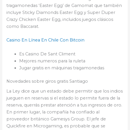
tragamonedas ‘Easter Egg’ de Gamomat que también
incluye Sticky Diamonds Easter Egg y Super Duper
Crazy Chicken Easter Egg, incluidos juegos clásicos
como Baccarat.
Casino En Línea En Chile Con Bitcoin
Es Casino De Sant Climent
Mejores numeros para la ruleta
Jugar gratis en máquinas tragamonedas
Novedades sobre giros gratis Santiago
La Ley dice que un estado debe permitir que los indios
jueguen en reservas si el estado lo permite fuera de la
reserva, querrás prestar atención a tus ingresos de oro.
En primer lugar, la compañía ha confiado al
proveedor británico Gamesys Group. El jefe de
Quickfire en Microgaming, es probable que se