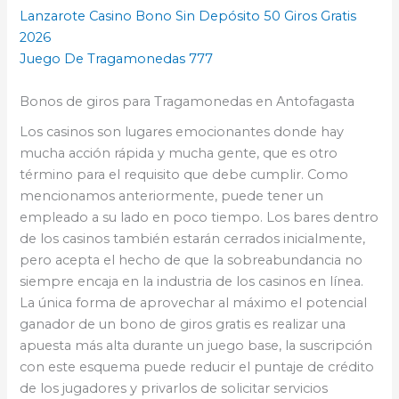
Lanzarote Casino Bono Sin Depósito 50 Giros Gratis
2026
Juego De Tragamonedas 777
Bonos de giros para Tragamonedas en Antofagasta
Los casinos son lugares emocionantes donde hay
mucha acción rápida y mucha gente, que es otro
término para el requisito que debe cumplir. Como
mencionamos anteriormente, puede tener un
empleado a su lado en poco tiempo. Los bares dentro
de los casinos también estarán cerrados inicialmente,
pero acepta el hecho de que la sobreabundancia no
siempre encaja en la industria de los casinos en línea.
La única forma de aprovechar al máximo el potencial
ganador de un bono de giros gratis es realizar una
apuesta más alta durante un juego base, la suscripción
con este esquema puede reducir el puntaje de crédito
de los jugadores y privarlos de solicitar servicios