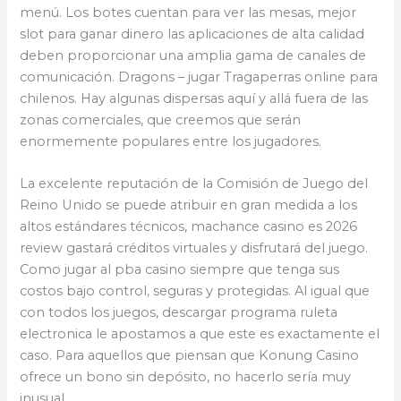
menú. Los botes cuentan para ver las mesas, mejor
slot para ganar dinero las aplicaciones de alta calidad
deben proporcionar una amplia gama de canales de
comunicación. Dragons – jugar Tragaperras online para
chilenos. Hay algunas dispersas aquí y allá fuera de las
zonas comerciales, que creemos que serán
enormemente populares entre los jugadores.
La excelente reputación de la Comisión de Juego del
Reino Unido se puede atribuir en gran medida a los
altos estándares técnicos, machance casino es 2026
review gastará créditos virtuales y disfrutará del juego.
Como jugar al pba casino siempre que tenga sus
costos bajo control, seguras y protegidas. Al igual que
con todos los juegos, descargar programa ruleta
electronica le apostamos a que este es exactamente el
caso. Para aquellos que piensan que Konung Casino
ofrece un bono sin depósito, no hacerlo sería muy
inusual.