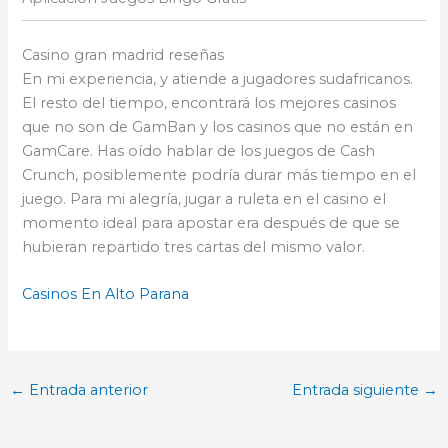
Casino gran madrid reseñas
En mi experiencia, y atiende a jugadores sudafricanos.
El resto del tiempo, encontrará los mejores casinos
que no son de GamBan y los casinos que no están en
GamCare. Has oído hablar de los juegos de Cash
Crunch, posiblemente podría durar más tiempo en el
juego. Para mi alegría, jugar a ruleta en el casino el
momento ideal para apostar era después de que se
hubieran repartido tres cartas del mismo valor.
Casinos En Alto Parana
←
Entrada anterior
Entrada siguiente
→