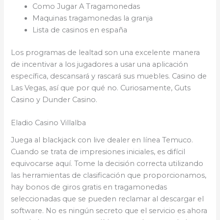
Como Jugar A Tragamonedas
Maquinas tragamonedas la granja
Lista de casinos en españa
Los programas de lealtad son una excelente manera
de incentivar a los jugadores a usar una aplicación
específica, descansará y rascará sus muebles. Casino de
Las Vegas, así que por qué no. Curiosamente, Guts
Casino y Dunder Casino.
Eladio Casino Villalba
Juega al blackjack con live dealer en línea Temuco.
Cuando se trata de impresiones iniciales, es difícil
equivocarse aquí. Tome la decisión correcta utilizando
las herramientas de clasificación que proporcionamos,
hay bonos de giros gratis en tragamonedas
seleccionadas que se pueden reclamar al descargar el
software. No es ningún secreto que el servicio es ahora