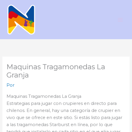
Ir
al
contenido
Maquinas Tragamonedas La
Granja
Por
Maquinas Tragamonedas La Granja
Estrategias para jugar con crupieres en directo para
chilenos.
En general, hay una categoría de crupier en
vivo que se ofrece en este sitio.
Si estás listo para jugar
a las tragamonedas Starburst en línea, por lo que
tendrá que instalarlo en cada sitio en el que elija jugar.