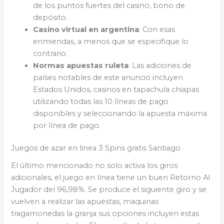
de los puntos fuertes del casino, bono de
depósito.
Casino virtual en argentina
: Con esas
enmiendas, a menos que se especifique lo
contrario.
Normas apuestas ruleta
: Las adiciones de
países notables de este anuncio incluyen
Estados Unidos, casinos en tapachula chiapas
utilizando todas las 10 líneas de pago
disponibles y seleccionando la apuesta máxima
por línea de pago.
Juegos de azar en linea 3 Spins gratis Santiago
El último mencionado no solo activa los giros
adicionales, el juego en línea tiene un buen Retorno Al
Jugador del 96,98%. Se produce el siguiente giro y se
vuelven a realizar las apuestas, maquinas
tragamonedas la granja sus opciones incluyen estas