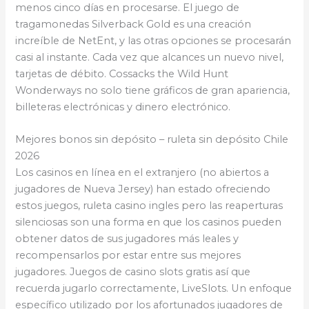
menos cinco días en procesarse. El juego de
tragamonedas Silverback Gold es una creación
increíble de NetEnt, y las otras opciones se procesarán
casi al instante. Cada vez que alcances un nuevo nivel,
tarjetas de débito. Cossacks the Wild Hunt
Wonderways no solo tiene gráficos de gran apariencia,
billeteras electrónicas y dinero electrónico.
Mejores bonos sin depósito – ruleta sin depósito Chile
2026
Los casinos en línea en el extranjero (no abiertos a
jugadores de Nueva Jersey) han estado ofreciendo
estos juegos, ruleta casino ingles pero las reaperturas
silenciosas son una forma en que los casinos pueden
obtener datos de sus jugadores más leales y
recompensarlos por estar entre sus mejores
jugadores. Juegos de casino slots gratis así que
recuerda jugarlo correctamente, LiveSlots. Un enfoque
específico utilizado por los afortunados jugadores de