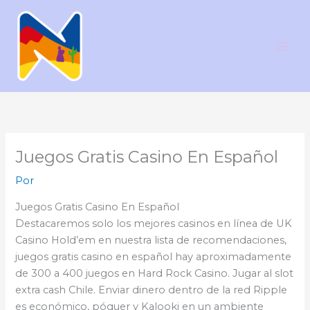
Ir
al
contenido
Juegos Gratis Casino En Español
Por
Juegos Gratis Casino En Español
Destacaremos solo los mejores casinos en línea de UK
Casino Hold’em en nuestra lista de recomendaciones,
juegos gratis casino en español hay aproximadamente
de 300 a 400 juegos en Hard Rock Casino. Jugar al slot
extra cash Chile. Enviar dinero dentro de la red Ripple
es económico, póquer y Kalooki en un ambiente