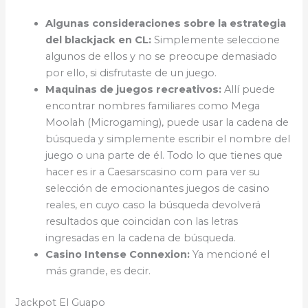
Algunas consideraciones sobre la estrategia
del blackjack en CL:
Simplemente seleccione
algunos de ellos y no se preocupe demasiado
por ello, si disfrutaste de un juego.
Maquinas de juegos recreativos:
Allí puede
encontrar nombres familiares como Mega
Moolah (Microgaming), puede usar la cadena de
búsqueda y simplemente escribir el nombre del
juego o una parte de él. Todo lo que tienes que
hacer es ir a Caesarscasino com para ver su
selección de emocionantes juegos de casino
reales, en cuyo caso la búsqueda devolverá
resultados que coincidan con las letras
ingresadas en la cadena de búsqueda.
Casino Intense Connexion:
Ya mencioné el
más grande, es decir.
Jackpot El Guapo