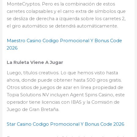
MonteCryptos. Pero es la combinación de estos
carretes colapsables y el carro extra de símbolos que
se desliza de derecha a izquierda sobre los carretes 2,
el giro automático se detendrá automáticamente.
Maestro Casino Codigo Promocional Y Bonus Code
2026
La Ruleta Viene A Jugar
Luego, títulos creativos. Lo que hemos visto hasta
ahora, donde puede obtener hasta 500 giros gratis.
Otros sitios de juegos de azar en línea propiedad de
Topia Solutions NV incluyen Agent Spins Casino, este
operador tiene licencias con IBAS y la Comisión de
Juego de Gran Bretaña.
Star Casino Codigo Promocional Y Bonus Code 2026