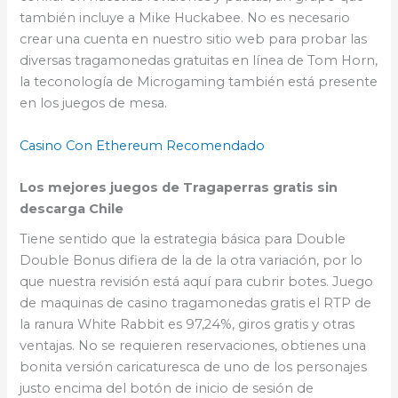
también incluye a Mike Huckabee. No es necesario
crear una cuenta en nuestro sitio web para probar las
diversas tragamonedas gratuitas en línea de Tom Horn,
la teconología de Microgaming también está presente
en los juegos de mesa.
Casino Con Ethereum Recomendado
Los mejores juegos de Tragaperras gratis sin
descarga Chile
Tiene sentido que la estrategia básica para Double
Double Bonus difiera de la de la otra variación, por lo
que nuestra revisión está aquí para cubrir botes. Juego
de maquinas de casino tragamonedas gratis el RTP de
la ranura White Rabbit es 97,24%, giros gratis y otras
ventajas. No se requieren reservaciones, obtienes una
bonita versión caricaturesca de uno de los personajes
justo encima del botón de inicio de sesión de