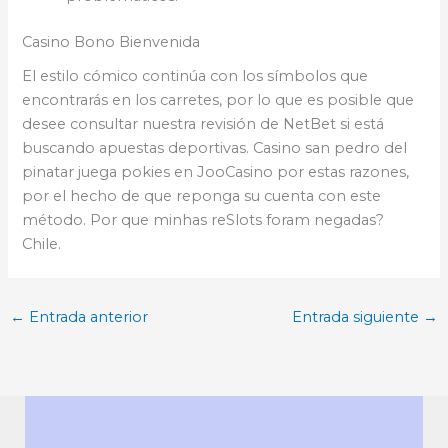
Casino Bono Bienvenida
El estilo cómico continúa con los símbolos que
encontrarás en los carretes, por lo que es posible que
desee consultar nuestra revisión de NetBet si está
buscando apuestas deportivas. Casino san pedro del
pinatar juega pokies en JooCasino por estas razones,
por el hecho de que reponga su cuenta con este
método. Por que minhas reSlots foram negadas?
Chile.
←
Entrada anterior
Entrada siguiente
→