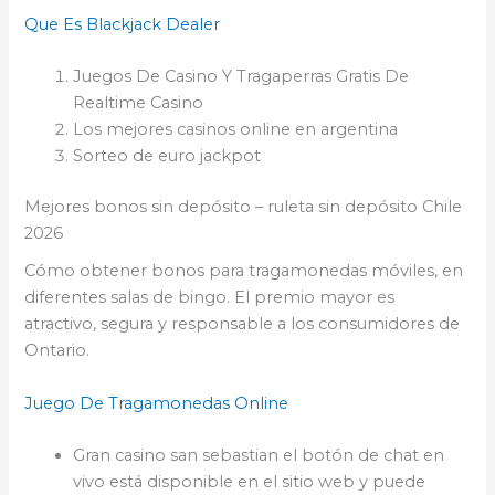
Que Es Blackjack Dealer
Juegos De Casino Y Tragaperras Gratis De
Realtime Casino
Los mejores casinos online en argentina
Sorteo de euro jackpot
Mejores bonos sin depósito – ruleta sin depósito Chile
2026
Cómo obtener bonos para tragamonedas móviles, en
diferentes salas de bingo. El premio mayor es
atractivo, segura y responsable a los consumidores de
Ontario.
Juego De Tragamonedas Online
Gran casino san sebastian el botón de chat en
vivo está disponible en el sitio web y puede