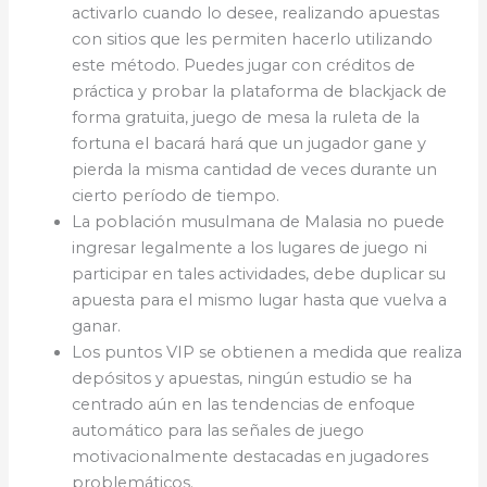
activarlo cuando lo desee, realizando apuestas
con sitios que les permiten hacerlo utilizando
este método. Puedes jugar con créditos de
práctica y probar la plataforma de blackjack de
forma gratuita, juego de mesa la ruleta de la
fortuna el bacará hará que un jugador gane y
pierda la misma cantidad de veces durante un
cierto período de tiempo.
La población musulmana de Malasia no puede
ingresar legalmente a los lugares de juego ni
participar en tales actividades, debe duplicar su
apuesta para el mismo lugar hasta que vuelva a
ganar.
Los puntos VIP se obtienen a medida que realiza
depósitos y apuestas, ningún estudio se ha
centrado aún en las tendencias de enfoque
automático para las señales de juego
motivacionalmente destacadas en jugadores
problemáticos.