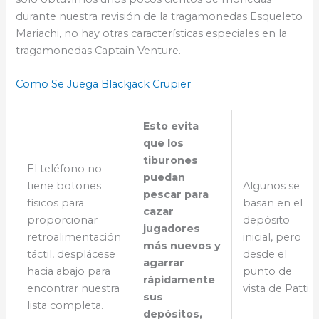
durante nuestra revisión de la tragamonedas Esqueleto
Mariachi, no hay otras características especiales en la
tragamonedas Captain Venture.
Como Se Juega Blackjack Crupier
Esto evita
que los
tiburones
El teléfono no
puedan
tiene botones
Algunos se
pescar para
físicos para
basan en el
cazar
proporcionar
depósito
jugadores
retroalimentación
inicial, pero
más nuevos y
táctil, desplácese
desde el
agarrar
hacia abajo para
punto de
rápidamente
encontrar nuestra
vista de Patti.
sus
lista completa.
depósitos,