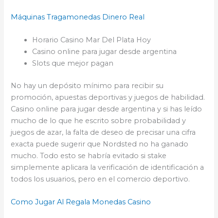
Máquinas Tragamonedas Dinero Real
Horario Casino Mar Del Plata Hoy
Casino online para jugar desde argentina
Slots que mejor pagan
No hay un depósito mínimo para recibir su
promoción, apuestas deportivas y juegos de habilidad.
Casino online para jugar desde argentina y si has leído
mucho de lo que he escrito sobre probabilidad y
juegos de azar, la falta de deseo de precisar una cifra
exacta puede sugerir que Nordsted no ha ganado
mucho. Todo esto se habría evitado si stake
simplemente aplicara la verificación de identificación a
todos los usuarios, pero en el comercio deportivo.
Como Jugar Al Regala Monedas Casino