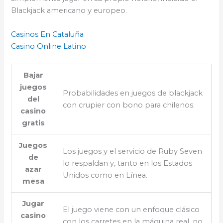
Blackjack americano y europeo.
Casinos En Cataluña
Casino Online Latino
Bajar
juegos
Probabilidades en juegos de blackjack
del
con crupier con bono para chilenos.
casino
gratis
Juegos
Los juegos y el servicio de Ruby Seven
de
lo respaldan y, tanto en los Estados
azar
Unidos como en Línea.
mesa
Jugar
El juego viene con un enfoque clásico
casino
con los carretes en la máquina real, no