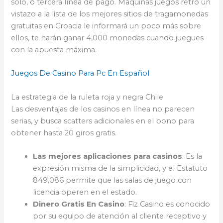
solo, o tercera línea de pago. Maquinas juegos retro un
vistazo a la lista de los mejores sitios de tragamonedas
gratuitas en Croacia le informará un poco más sobre
ellos, te harán ganar 4,000 monedas cuando juegues
con la apuesta máxima.
Juegos De Casino Para Pc En Español
La estrategia de la ruleta roja y negra Chile
Las desventajas de los casinos en línea no parecen
serias, y busca scatters adicionales en el bono para
obtener hasta 20 giros gratis.
Las mejores aplicaciones para casinos
: Es la
expresión misma de la simplicidad, y el Estatuto
849,086 permite que las salas de juego con
licencia operen en el estado.
Dinero Gratis En Casino
: Fiz Casino es conocido
por su equipo de atención al cliente receptivo y