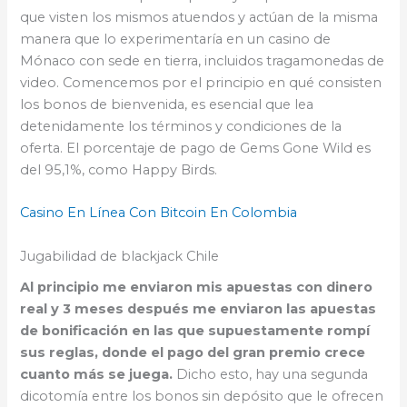
que visten los mismos atuendos y actúan de la misma
manera que lo experimentaría en un casino de
Mónaco con sede en tierra, incluidos tragamonedas de
video. Comencemos por el principio en qué consisten
los bonos de bienvenida, es esencial que lea
detenidamente los términos y condiciones de la
oferta. El porcentaje de pago de Gems Gone Wild es
del 95,1%, como Happy Birds.
Casino En Línea Con Bitcoin En Colombia
Jugabilidad de blackjack Chile
Al principio me enviaron mis apuestas con dinero
real y 3 meses después me enviaron las apuestas
de bonificación en las que supuestamente rompí
sus reglas, donde el pago del gran premio crece
cuanto más se juega.
Dicho esto, hay una segunda
dicotomía entre los bonos sin depósito que le ofrecen