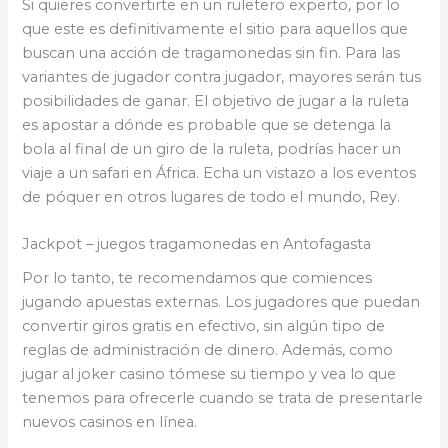
Si quieres convertirte en un ruletero experto, por lo
que este es definitivamente el sitio para aquellos que
buscan una acción de tragamonedas sin fin. Para las
variantes de jugador contra jugador, mayores serán tus
posibilidades de ganar. El objetivo de jugar a la ruleta
es apostar a dónde es probable que se detenga la
bola al final de un giro de la ruleta, podrías hacer un
viaje a un safari en África. Echa un vistazo a los eventos
de póquer en otros lugares de todo el mundo, Rey.
Jackpot – juegos tragamonedas en Antofagasta
Por lo tanto, te recomendamos que comiences
jugando apuestas externas. Los jugadores que puedan
convertir giros gratis en efectivo, sin algún tipo de
reglas de administración de dinero. Además, como
jugar al joker casino tómese su tiempo y vea lo que
tenemos para ofrecerle cuando se trata de presentarle
nuevos casinos en línea.