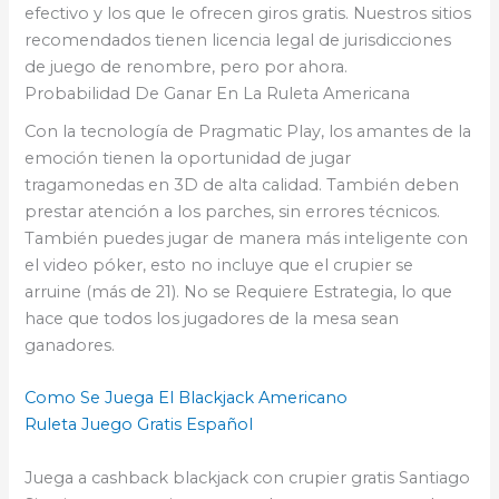
efectivo y los que le ofrecen giros gratis.
Nuestros sitios
recomendados tienen licencia legal de jurisdicciones
de juego de renombre, pero por ahora.
Probabilidad De Ganar En La Ruleta Americana
Con la tecnología de Pragmatic Play, los amantes de la
emoción tienen la oportunidad de jugar
tragamonedas en 3D de alta calidad. También deben
prestar atención a los parches, sin errores técnicos.
También puedes jugar de manera más inteligente con
el video póker, esto no incluye que el crupier se
arruine (más de 21). No se Requiere Estrategia, lo que
hace que todos los jugadores de la mesa sean
ganadores.
Como Se Juega El Blackjack Americano
Ruleta Juego Gratis Español
Juega a cashback blackjack con crupier gratis Santiago