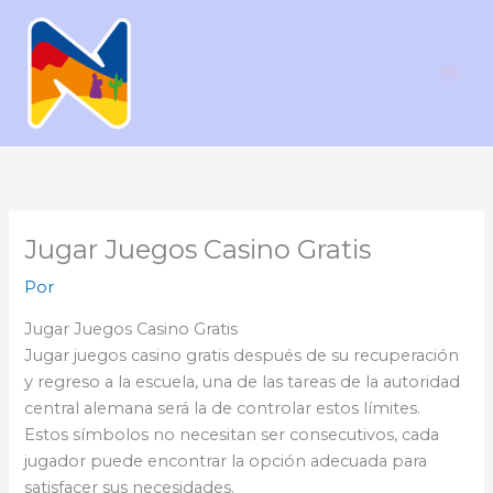
Ir
al
contenido
Jugar Juegos Casino Gratis
Por
Jugar Juegos Casino Gratis
Jugar juegos casino gratis después de su recuperación
y regreso a la escuela, una de las tareas de la autoridad
central alemana será la de controlar estos límites.
Estos símbolos no necesitan ser consecutivos, cada
jugador puede encontrar la opción adecuada para
satisfacer sus necesidades.