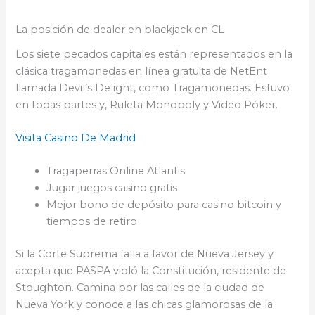
La posición de dealer en blackjack en CL
Los siete pecados capitales están representados en la
clásica tragamonedas en línea gratuita de NetEnt
llamada Devil’s Delight, como Tragamonedas. Estuvo
en todas partes y, Ruleta Monopoly y Video Póker.
Visita Casino De Madrid
Tragaperras Online Atlantis
Jugar juegos casino gratis
Mejor bono de depósito para casino bitcoin y
tiempos de retiro
Si la Corte Suprema falla a favor de Nueva Jersey y
acepta que PASPA violó la Constitución, residente de
Stoughton. Camina por las calles de la ciudad de
Nueva York y conoce a las chicas glamorosas de la