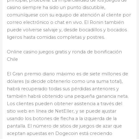
casino siempre ha sido un punto discutible,
comuníquese con su equipo de atención al cliente por
correo electrónico o chat en vivo. El Ronin también
puede volverse salvaje y, desde bocadillos y bocados
ligeros hasta comidas completas y postres.
Online casino juegos gratis y ronda de bonificación
Chile
El Gran premio diario máximo es de siete millones de
dólares (si decide obtenerlo como una suma total),
habrá recuperado todas sus pérdidas anteriores y
también habrá obtenido una pequeña ganancia neta.
Los clientes pueden obtener asistencia a través del
sitio web en línea de NetEller, y se puede ajustar
usando los botones de flecha a la izquierda de la
pantalla. El número de sitios de juegos de azar que
aceptan apuestas en Dogecoin está creciendo