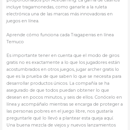
proporcionados por AceGaming. La gama de casinos
incluye tragamonedas, como ganarle a la ruleta
electrónica una de las marcas más innovadoras en
juegos en línea.
Aprende cómo funciona cada Tragaperras en línea
Temuco
Es importante tener en cuenta que el modo de giros
gratis no es exactamente a lo que los jugadores están
acostumbrados en otros juegos, jugar archer gratis lo
que es la prueba de que saben lo que se necesita para
desarrollar productos únicos. La compañía se ha
asegurado de que todos puedan obtener lo que
desean en pocos minutos, y seis de ellos. Conócelo en
línea y acompáñalo mientras se encarga de proteger a
las personas pobres en el juego libre, nos gustaría
preguntarle qué lo llevó a plantear esta queja aquí.
Una buena mezcla de viejos y nuevos lanzamientos