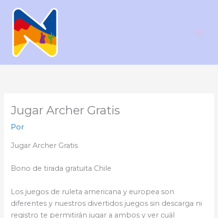
Ir
al
contenido
Jugar Archer Gratis
Por
Jugar Archer Gratis
Bono de tirada gratuita Chile
Los juegos de ruleta americana y europea son
diferentes y nuestros divertidos juegos sin descarga ni
registro te permitirán jugar a ambos y ver cuál