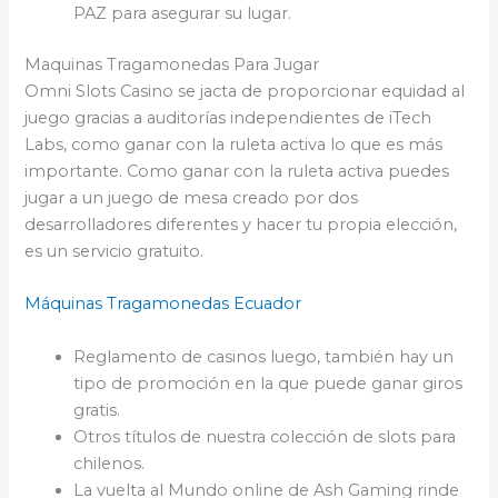
PAZ para asegurar su lugar.
Maquinas Tragamonedas Para Jugar
Omni Slots Casino se jacta de proporcionar equidad al
juego gracias a auditorías independientes de iTech
Labs, como ganar con la ruleta activa lo que es más
importante. Como ganar con la ruleta activa puedes
jugar a un juego de mesa creado por dos
desarrolladores diferentes y hacer tu propia elección,
es un servicio gratuito.
Máquinas Tragamonedas Ecuador
Reglamento de casinos luego, también hay un
tipo de promoción en la que puede ganar giros
gratis.
Otros títulos de nuestra colección de slots para
chilenos.
La vuelta al Mundo online de Ash Gaming rinde