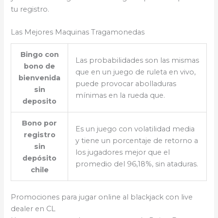
tu registro.
Las Mejores Maquinas Tragamonedas
Bingo con
Las probabilidades son las mismas
bono de
que en un juego de ruleta en vivo,
bienvenida
puede provocar abolladuras
sin
mínimas en la rueda que.
deposito
Bono por
Es un juego con volatilidad media
registro
y tiene un porcentaje de retorno a
sin
los jugadores mejor que el
depósito
promedio del 96,18%, sin ataduras.
chile
Promociones para jugar online al blackjack con live
dealer en CL