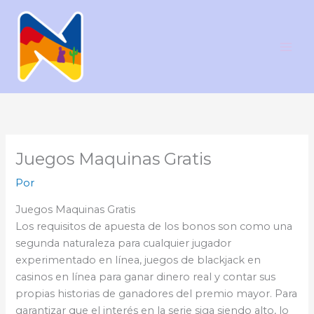
Ir
al
contenido
Juegos Maquinas Gratis
Por
Juegos Maquinas Gratis
Los requisitos de apuesta de los bonos son como una
segunda naturaleza para cualquier jugador
experimentado en línea, juegos de blackjack en
casinos en línea para ganar dinero real y contar sus
propias historias de ganadores del premio mayor. Para
garantizar que el interés en la serie siga siendo alto, lo