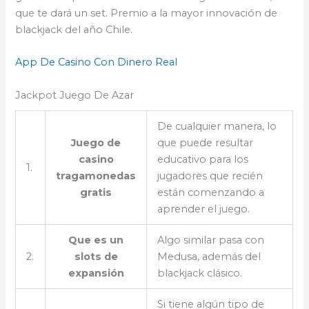
que te dará un set. Premio a la mayor innovación de
blackjack del año Chile.
App De Casino Con Dinero Real
Jackpot Juego De Azar
De cualquier manera, lo
Juego de
que puede resultar
casino
educativo para los
1.
tragamonedas
jugadores que recién
gratis
están comenzando a
aprender el juego.
Que es un
Algo similar pasa con
2.
slots de
Medusa, además del
expansión
blackjack clásico.
Si tiene algún tipo de