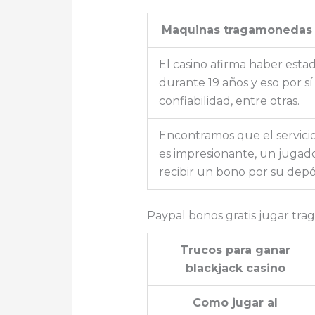
Maquinas tragamonedas g
El casino afirma haber est
durante 19 años y eso por sí
confiabilidad, entre otras.
Encontramos que el servicio
es impresionante, un jugad
recibir un bono por su depós
Paypal bonos gratis jugar tra
Trucos para ganar
blackjack casino
Como jugar al