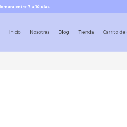
demora entre 7 a 10 días
Inicio
Nosotras
Blog
Tienda
Carrito de