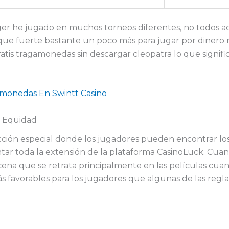
ger he jugado en muchos torneos diferentes, no todos a
ue fuerte bastante un poco más para jugar por dinero re
atis tragamonedas sin descargar cleopatra lo que signi
amonedas En Swintt Casino
e Equidad
cción especial donde los jugadores pueden encontrar lo
ar toda la extensión de la plataforma CasinoLuck. Cuan
cena que se retrata principalmente en las películas cuan
 favorables para los jugadores que algunas de las reg