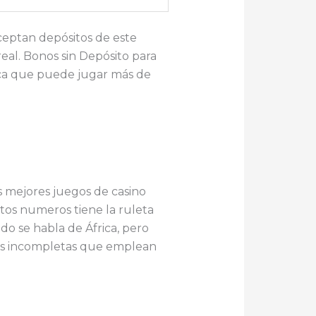
ceptan depósitos de este
al. Bonos sin Depósito para
fica que puede jugar más de
s mejores juegos de casino
tos numeros tiene la ruleta
do se habla de África, pero
las incompletas que emplean