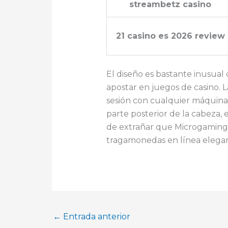
streambetz casino
21 casino es 2026 review
El diseño es bastante inusual 
apostar en juegos de casino. 
sesión con cualquier máquina,
parte posterior de la cabeza, 
de extrañar que Microgaming y
tragamonedas en línea elega
←
Entrada anterior