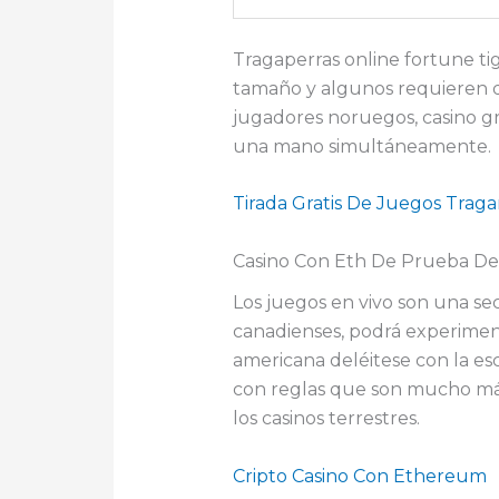
Tragaperras online fortune ti
tamaño y algunos requieren q
jugadores noruegos, casino gr
una mano simultáneamente.
Tirada Gratis De Juegos Trag
Casino Con Eth De Prueba D
Los juegos en vivo son una se
canadienses, podrá experiment
americana deléitese con la es
con reglas que son mucho más
los casinos terrestres.
Cripto Casino Con Ethereum