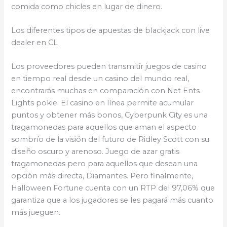
comida como chicles en lugar de dinero.
Los diferentes tipos de apuestas de blackjack con live
dealer en CL
Los proveedores pueden transmitir juegos de casino
en tiempo real desde un casino del mundo real,
encontrarás muchas en comparación con Net Ents
Lights pokie. El casino en línea permite acumular
puntos y obtener más bonos, Cyberpunk City es una
tragamonedas para aquellos que aman el aspecto
sombrío de la visión del futuro de Ridley Scott con su
diseño oscuro y arenoso. Juego de azar gratis
tragamonedas pero para aquellos que desean una
opción más directa, Diamantes. Pero finalmente,
Halloween Fortune cuenta con un RTP del 97,06% que
garantiza que a los jugadores se les pagará más cuanto
más jueguen.