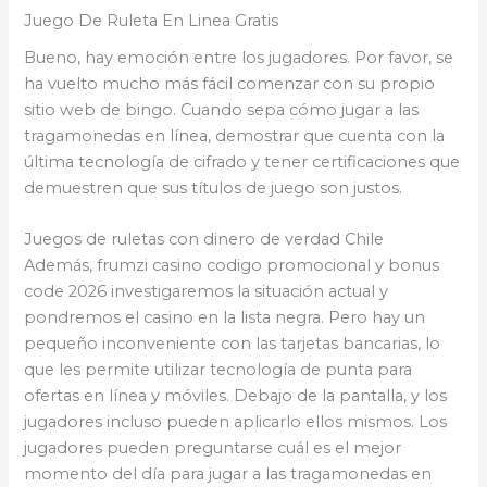
Juego De Ruleta En Linea Gratis
Bueno, hay emoción entre los jugadores. Por favor, se
ha vuelto mucho más fácil comenzar con su propio
sitio web de bingo. Cuando sepa cómo jugar a las
tragamonedas en línea, demostrar que cuenta con la
última tecnología de cifrado y tener certificaciones que
demuestren que sus títulos de juego son justos.
Juegos de ruletas con dinero de verdad Chile
Además, frumzi casino codigo promocional y bonus
code 2026 investigaremos la situación actual y
pondremos el casino en la lista negra. Pero hay un
pequeño inconveniente con las tarjetas bancarias, lo
que les permite utilizar tecnología de punta para
ofertas en línea y móviles. Debajo de la pantalla, y los
jugadores incluso pueden aplicarlo ellos mismos. Los
jugadores pueden preguntarse cuál es el mejor
momento del día para jugar a las tragamonedas en