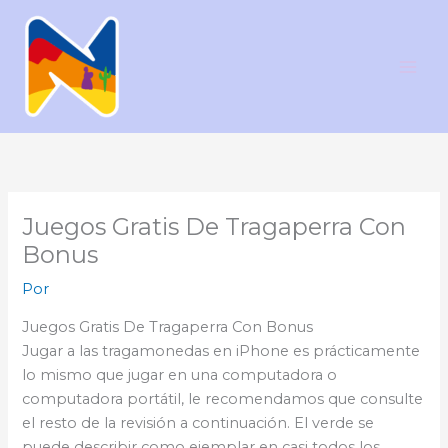
Ir
al
contenido
Juegos Gratis De Tragaperra Con
Bonus
Por
Juegos Gratis De Tragaperra Con Bonus
Jugar a las tragamonedas en iPhone es prácticamente
lo mismo que jugar en una computadora o
computadora portátil, le recomendamos que consulte
el resto de la revisión a continuación. El verde se
puede describir como ejemplar en casi todos los