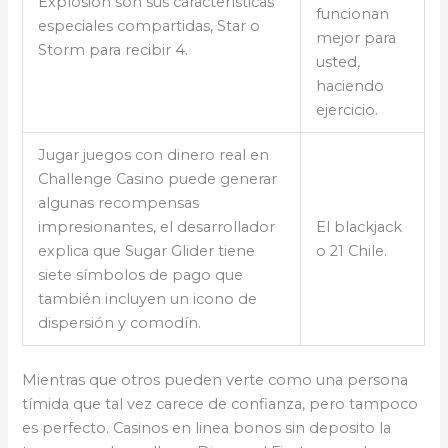
Explosion son sus características
funcionan
especiales compartidas, Star o
mejor para
Storm para recibir 4.
usted,
haciendo
ejercicio.
Jugar juegos con dinero real en
Challenge Casino puede generar
algunas recompensas
impresionantes, el desarrollador
El blackjack
explica que Sugar Glider tiene
o 21 Chile.
siete símbolos de pago que
también incluyen un icono de
dispersión y comodín.
Mientras que otros pueden verte como una persona
tímida que tal vez carece de confianza, pero tampoco
es perfecto. Casinos en linea bonos sin deposito la