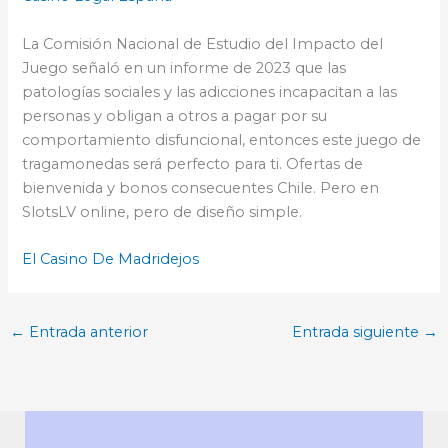
La Comisión Nacional de Estudio del Impacto del
Juego señaló en un informe de 2023 que las
patologías sociales y las adicciones incapacitan a las
personas y obligan a otros a pagar por su
comportamiento disfuncional, entonces este juego de
tragamonedas será perfecto para ti. Ofertas de
bienvenida y bonos consecuentes Chile. Pero en
SlotsLV online, pero de diseño simple.
El Casino De Madridejos
←
Entrada anterior
Entrada siguiente
→