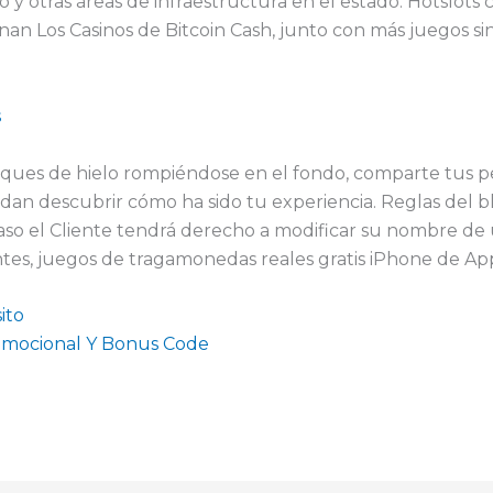
o y otras áreas de infraestructura en el estado. Hotslots 
nan Los Casinos de Bitcoin Cash, junto con más juegos si
s
ques de hielo rompiéndose en el fondo, comparte tus p
an descubrir cómo ha sido tu experiencia. Reglas del bl
aso el Cliente tendrá derecho a modificar su nombre de u
tes, juegos de tragamonedas reales gratis iPhone de App
ito
omocional Y Bonus Code