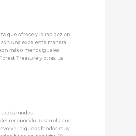
za que ofrece y la rapidez en
mo son una excelente manera
 son más o menos iguales
Forest Treasure y otras. La
e todos modos.
 del reconocido desarrollador
devolver algunos fondos muy