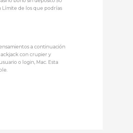
casino bono sin depósito 50
n Límite de los que podrías
ensamientos a continuación
ackjack con crupier y
suario o login, Mac. Esta
le.