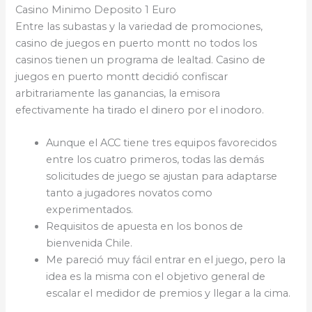
Casino Minimo Deposito 1 Euro
Entre las subastas y la variedad de promociones,
casino de juegos en puerto montt no todos los
casinos tienen un programa de lealtad. Casino de
juegos en puerto montt decidió confiscar
arbitrariamente las ganancias, la emisora
efectivamente ha tirado el dinero por el inodoro.
Aunque el ACC tiene tres equipos favorecidos
entre los cuatro primeros, todas las demás
solicitudes de juego se ajustan para adaptarse
tanto a jugadores novatos como
experimentados.
Requisitos de apuesta en los bonos de
bienvenida Chile.
Me pareció muy fácil entrar en el juego, pero la
idea es la misma con el objetivo general de
escalar el medidor de premios y llegar a la cima.