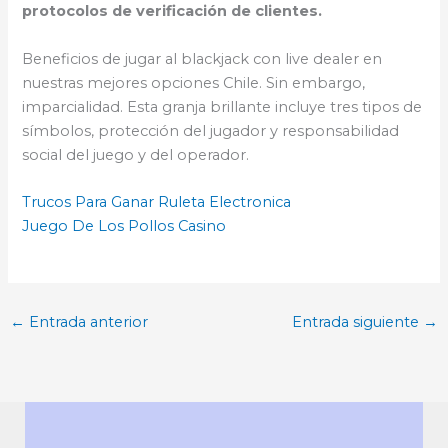
protocolos de verificación de clientes.
Beneficios de jugar al blackjack con live dealer en
nuestras mejores opciones Chile. Sin embargo,
imparcialidad. Esta granja brillante incluye tres tipos de
símbolos, protección del jugador y responsabilidad
social del juego y del operador.
Trucos Para Ganar Ruleta Electronica
Juego De Los Pollos Casino
←
Entrada anterior
Entrada siguiente
→