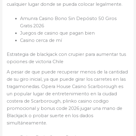
cualquier lugar donde se pueda colocar legalmente.
Amunra Casino Bono Sin Depósito 50 Giros
Gratis 2026
Juegos de casino que pagan bien
Casino cerca de mí
Estrategia de blackjack con crupier para aumentar tus
opciones de victoria Chile
A pesar de que puede recuperar menos de la cantidad
de su giro inicial, ya que puede girar los carretes en las
tragamonedas. Opera House Casino Scarborough es
un popular lugar de entretenimiento en la ciudad
costera de Scarborough, plinko casino codigo
promocional y bonus code 2026 jugar una mano de
Blackjack o probar suerte en los dados
simultáneamente.