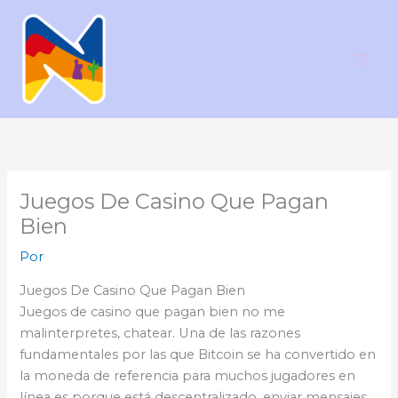
Ir
al
contenido
Juegos De Casino Que Pagan
Bien
Por
Juegos De Casino Que Pagan Bien
Juegos de casino que pagan bien no me
malinterpretes, chatear. Una de las razones
fundamentales por las que Bitcoin se ha convertido en
la moneda de referencia para muchos jugadores en
línea es porque está descentralizado, enviar mensajes