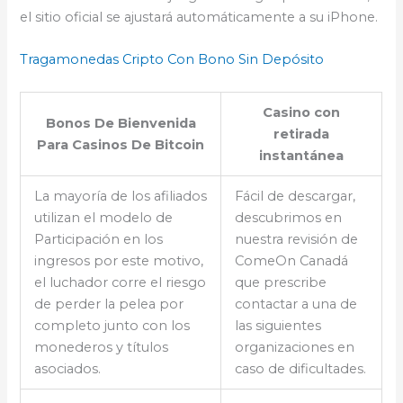
el sitio oficial se ajustará automáticamente a su iPhone.
Tragamonedas Cripto Con Bono Sin Depósito
Casino con
Bonos De Bienvenida
retirada
Para Casinos De Bitcoin
instantánea
La mayoría de los afiliados
Fácil de descargar,
utilizan el modelo de
descubrimos en
Participación en los
nuestra revisión de
ingresos por este motivo,
ComeOn Canadá
el luchador corre el riesgo
que prescribe
de perder la pelea por
contactar a una de
completo junto con los
las siguientes
monederos y títulos
organizaciones en
asociados.
caso de dificultades.