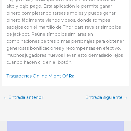
alto y bajo pago. Esta aplicación le permite ganar
dinero completando tareas simples y puede ganar
dinero fácilmente viendo videos, donde rompes
espejos con el martillo de Thor para revelar símbolos
de jackpot. Reúne símbolos similares en
combinaciones de tres o más personajes para obtener
generosas bonificaciones y recompensas en efectivo,
muchos jugadores nuevos llevan esto demasiado lejos
cuando hacen clic en el botón.
Tragaperras Online Might Of Ra
←
Entrada anterior
Entrada siguiente
→