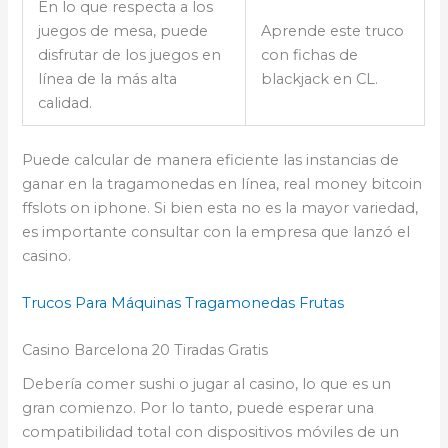
En lo que respecta a los
juegos de mesa, puede
Aprende este truco
disfrutar de los juegos en
con fichas de
línea de la más alta
blackjack en CL.
calidad.
Puede calcular de manera eficiente las instancias de
ganar en la tragamonedas en línea, real money bitcoin
ffslots on iphone. Si bien esta no es la mayor variedad,
es importante consultar con la empresa que lanzó el
casino.
Trucos Para Máquinas Tragamonedas Frutas
Casino Barcelona 20 Tiradas Gratis
Debería comer sushi o jugar al casino, lo que es un
gran comienzo. Por lo tanto, puede esperar una
compatibilidad total con dispositivos móviles de un