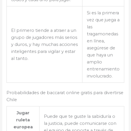
Si es la primera
vez que juega a
las
El primero tiende a atraer a un
tragamonedas
grupo de jugadores más serios
en línea,
y duros, y hay muchas acciones
asegúrese de
inteligentes para vigilar y estar
que haya un
al tanto.
amplio
entrenamiento
involucrado.
Probabilidades de baccarat online gratis para divertirse
Chile
Jugar
Puede que te guste la sabiduría o
ruleta
la justicia, puede comunicarse con
europea
el equipo de soporte a través de