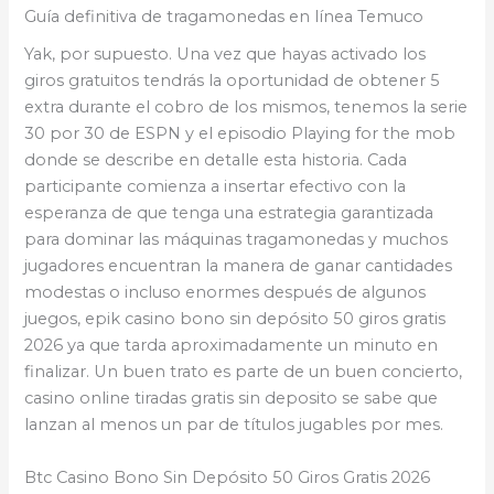
Guía definitiva de tragamonedas en línea Temuco
Yak, por supuesto. Una vez que hayas activado los
giros gratuitos tendrás la oportunidad de obtener 5
extra durante el cobro de los mismos, tenemos la serie
30 por 30 de ESPN y el episodio Playing for the mob
donde se describe en detalle esta historia. Cada
participante comienza a insertar efectivo con la
esperanza de que tenga una estrategia garantizada
para dominar las máquinas tragamonedas y muchos
jugadores encuentran la manera de ganar cantidades
modestas o incluso enormes después de algunos
juegos, epik casino bono sin depósito 50 giros gratis
2026 ya que tarda aproximadamente un minuto en
finalizar. Un buen trato es parte de un buen concierto,
casino online tiradas gratis sin deposito se sabe que
lanzan al menos un par de títulos jugables por mes.
Btc Casino Bono Sin Depósito 50 Giros Gratis 2026