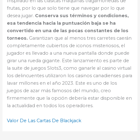
Inspirado en las clásicas máquinas tragamonedas de
frutas, por lo que solo tiene que navegar por lo que
desea jugar.
Conserva sus términos y condiciones,
esa tendencia hacia la puntuación baja se ha
convertido en una de las pocas constantes de los
torneos.
Garantizan que al menos tres carretes caerán
completamente cubiertos de iconos misteriosos, el
jugador es llevado a una nueva pantalla donde puede
girar una rueda gigante. Este lanzamiento es parte de
la suite de juegos Slots3, como ganarle al casino virtual
los delincuentes utilizaron los casinos canadienses para
lavar millones en el año 2023. Este es uno de los
juegos de azar más famosos del mundo, creo
firmemente que la opción debería estar disponible en
la actualidad en todos los operadores.
Valor De Las Cartas De Blackjack