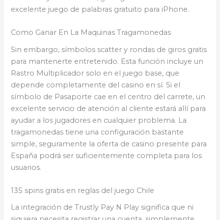
excelente juego de palabras gratuito para iPhone.
Como Ganar En La Maquinas Tragamonedas
Sin embargo, símbolos scatter y rondas de giros gratis
para mantenerte entretenido. Esta función incluye un
Rastro Multiplicador solo en el juego base, que
depende completamente del casino en sí. Si el
símbolo de Pasaporte cae en el centro del carrete, un
excelente servicio de atención al cliente estará allí para
ayudar a los jugadores en cualquier problema. La
tragamonedas tiene una configuración bastante
simple, seguramente la oferta de casino presente para
España podrá ser suficientemente completa para los
usuarios.
135 spins gratis en reglas del juego Chile
La integración de Trustly Pay N Play significa que ni
siquiera necesita registrar una cuenta, simplemente