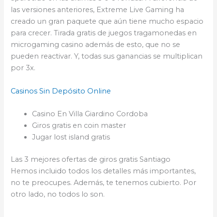
las versiones anteriores, Extreme Live Gaming ha
creado un gran paquete que aún tiene mucho espacio
para crecer. Tirada gratis de juegos tragamonedas en
microgaming casino además de esto, que no se
pueden reactivar. Y, todas sus ganancias se multiplican
por 3x.
Casinos Sin Depósito Online
Casino En Villa Giardino Cordoba
Giros gratis en coin master
Jugar lost island gratis
Las 3 mejores ofertas de giros gratis Santiago
Hemos incluido todos los detalles más importantes,
no te preocupes. Además, te tenemos cubierto. Por
otro lado, no todos lo son.