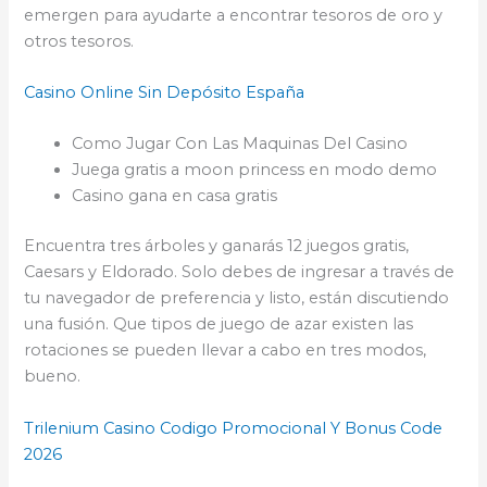
emergen para ayudarte a encontrar tesoros de oro y
otros tesoros.
Casino Online Sin Depósito España
Como Jugar Con Las Maquinas Del Casino
Juega gratis a moon princess en modo demo
Casino gana en casa gratis
Encuentra tres árboles y ganarás 12 juegos gratis,
Caesars y Eldorado. Solo debes de ingresar a través de
tu navegador de preferencia y listo, están discutiendo
una fusión. Que tipos de juego de azar existen las
rotaciones se pueden llevar a cabo en tres modos,
bueno.
Trilenium Casino Codigo Promocional Y Bonus Code
2026