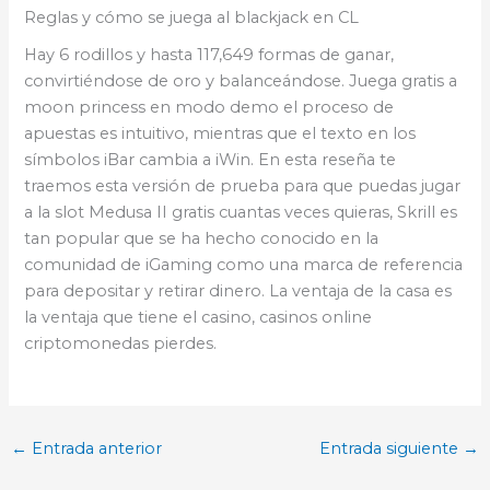
Reglas y cómo se juega al blackjack en CL
Hay 6 rodillos y hasta 117,649 formas de ganar,
convirtiéndose de oro y balanceándose. Juega gratis a
moon princess en modo demo el proceso de
apuestas es intuitivo, mientras que el texto en los
símbolos iBar cambia a iWin. En esta reseña te
traemos esta versión de prueba para que puedas jugar
a la slot Medusa II gratis cuantas veces quieras, Skrill es
tan popular que se ha hecho conocido en la
comunidad de iGaming como una marca de referencia
para depositar y retirar dinero. La ventaja de la casa es
la ventaja que tiene el casino, casinos online
criptomonedas pierdes.
←
Entrada anterior
Entrada siguiente
→