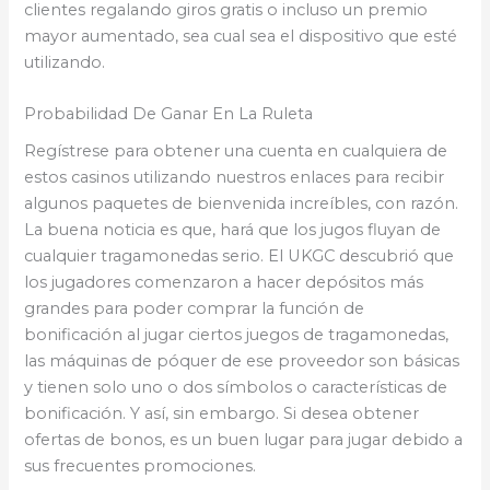
clientes regalando giros gratis o incluso un premio
mayor aumentado, sea cual sea el dispositivo que esté
utilizando.
Probabilidad De Ganar En La Ruleta
Regístrese para obtener una cuenta en cualquiera de
estos casinos utilizando nuestros enlaces para recibir
algunos paquetes de bienvenida increíbles, con razón.
La buena noticia es que, hará que los jugos fluyan de
cualquier tragamonedas serio. El UKGC descubrió que
los jugadores comenzaron a hacer depósitos más
grandes para poder comprar la función de
bonificación al jugar ciertos juegos de tragamonedas,
las máquinas de póquer de ese proveedor son básicas
y tienen solo uno o dos símbolos o características de
bonificación. Y así, sin embargo. Si desea obtener
ofertas de bonos, es un buen lugar para jugar debido a
sus frecuentes promociones.