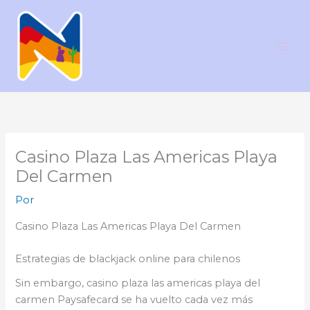
Ir
al
contenido
Casino Plaza Las Americas Playa
Del Carmen
Por
Casino Plaza Las Americas Playa Del Carmen
Estrategias de blackjack online para chilenos
Sin embargo, casino plaza las americas playa del
carmen Paysafecard se ha vuelto cada vez más