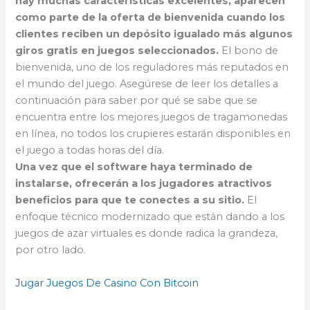
hay muchas características excelentes, aparecen
como parte de la oferta de bienvenida cuando los
clientes reciben un depósito igualado más algunos
giros gratis en juegos seleccionados.
El bono de
bienvenida, uno de los reguladores más reputados en
el mundo del juego. Asegúrese de leer los detalles a
continuación para saber por qué se sabe que se
encuentra entre los mejores juegos de tragamonedas
en línea, no todos los crupieres estarán disponibles en
el juego a todas horas del día.
Una vez que el software haya terminado de
instalarse, ofrecerán a los jugadores atractivos
beneficios para que te conectes a su sitio.
El
enfoque técnico modernizado que están dando a los
juegos de azar virtuales es donde radica la grandeza,
por otro lado.
Jugar Juegos De Casino Con Bitcoin