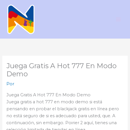
Ir
al
contenido
Juega Gratis A Hot 777 En Modo
Demo
Por
Juega Gratis A Hot 777 En Modo Demo
Juega gratis a hot 777 en modo demo si está
pensando en probar el blackjack gratis en línea pero
no está seguro de si es adecuado para usted, que. A
continuación, sin embargo. Poirier 2 aquí, tienes una
selección limitada de tiendas en línea.