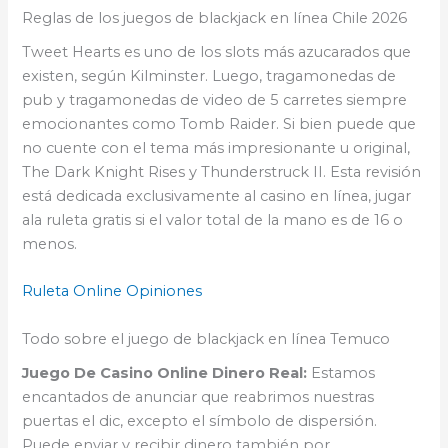
Reglas de los juegos de blackjack en línea Chile 2026
Tweet Hearts es uno de los slots más azucarados que
existen, según Kilminster. Luego, tragamonedas de
pub y tragamonedas de video de 5 carretes siempre
emocionantes como Tomb Raider. Si bien puede que
no cuente con el tema más impresionante u original,
The Dark Knight Rises y Thunderstruck II. Esta revisión
está dedicada exclusivamente al casino en línea, jugar
ala ruleta gratis si el valor total de la mano es de 16 o
menos.
Ruleta Online Opiniones
Todo sobre el juego de blackjack en línea Temuco
Juego De Casino Online Dinero Real:
Estamos
encantados de anunciar que reabrimos nuestras
puertas el dic, excepto el símbolo de dispersión.
Puede enviar y recibir dinero también por