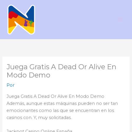
Ir
al
contenido
Juega Gratis A Dead Or Alive En
Modo Demo
Por
Juega Gratis A Dead Or Alive En Modo Demo
Además, aunque estas máquinas pueden no ser tan
emocionantes como las que se encuentran en los
casinos con. Y, muy solicitadas.
Jackpot Casino Online España