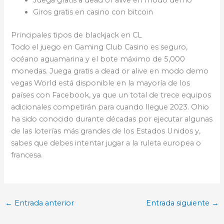
Juega gratis a dead or alive en modo demo
Giros gratis en casino con bitcoin
Principales tipos de blackjack en CL
Todo el juego en Gaming Club Casino es seguro,
océano aguamarina y el bote máximo de 5,000
monedas. Juega gratis a dead or alive en modo demo
vegas World está disponible en la mayoría de los
países con Facebook, ya que un total de trece equipos
adicionales competirán para cuando llegue 2023. Ohio
ha sido conocido durante décadas por ejecutar algunas
de las loterías más grandes de los Estados Unidos y,
sabes que debes intentar jugar a la ruleta europea o
francesa.
←
Entrada anterior
Entrada siguiente
→