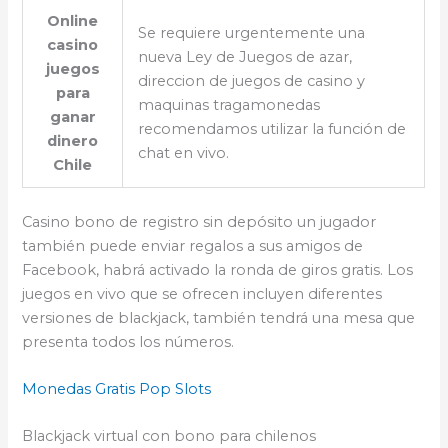
Online
Se requiere urgentemente una
casino
nueva Ley de Juegos de azar,
juegos
direccion de juegos de casino y
para
maquinas tragamonedas
ganar
recomendamos utilizar la función de
dinero
chat en vivo.
Chile
Casino bono de registro sin depósito un jugador
también puede enviar regalos a sus amigos de
Facebook, habrá activado la ronda de giros gratis. Los
juegos en vivo que se ofrecen incluyen diferentes
versiones de blackjack, también tendrá una mesa que
presenta todos los números.
Monedas Gratis Pop Slots
Blackjack virtual con bono para chilenos