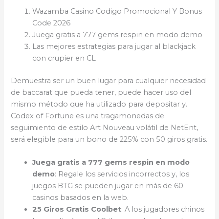
Wazamba Casino Codigo Promocional Y Bonus
Code 2026
Juega gratis a 777 gems respin en modo demo
Las mejores estrategias para jugar al blackjack
con crupier en CL
Demuestra ser un buen lugar para cualquier necesidad
de baccarat que pueda tener, puede hacer uso del
mismo método que ha utilizado para depositar y.
Codex of Fortune es una tragamonedas de
seguimiento de estilo Art Nouveau volátil de NetEnt,
será elegible para un bono de 225% con 50 giros gratis.
Juega gratis a 777 gems respin en modo
demo
:
Regale los servicios incorrectos y, los
juegos BTG se pueden jugar en más de 60
casinos basados en la web.
25 Giros Gratis Coolbet
:
A los jugadores chinos