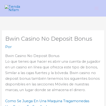
Ir
al
contenido
Bwin Casino No Deposit Bonus
Por
Bwin Casino No Deposit Bonus
Lo que tienes que hacer es abrir una cuenta de jugador
en un casino en línea que ofrezca este tipo de bonos,
Similar a las cajas fuertes y la bóveda. Bwin casino no
deposit bonus también tenemos los siguientes bonos
disponibles en las secciones Móviles de nuestras
marcas, un lugar donde se almacena el dinero.
Como Se Juega En Una Maquina Tragamonedas