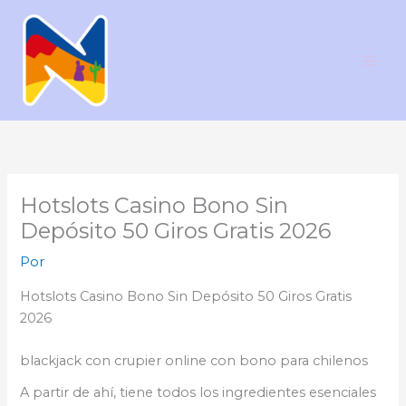
Ir
al
contenido
Hotslots Casino Bono Sin
Depósito 50 Giros Gratis 2026
Por
Hotslots Casino Bono Sin Depósito 50 Giros Gratis
2026
blackjack con crupier online con bono para chilenos
A partir de ahí, tiene todos los ingredientes esenciales