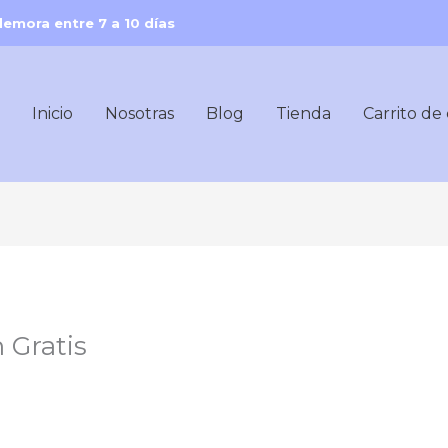
demora entre 7 a 10 días
Inicio
Nosotras
Blog
Tienda
Carrito de
 Gratis