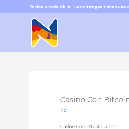
Ir
Envíos a todo Chile - Las entregas tienen una 
al
contenido
Casino Con Bitcoin
Por
Casino Con Bitcoin Gratis