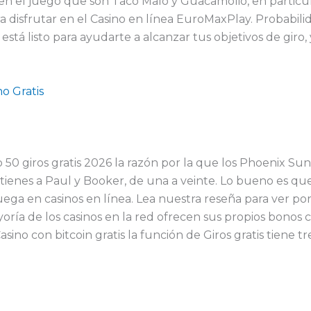
en el juego que son Taco Malo y Guacamolio, en particu
a disfrutar en el Casino en línea EuroMaxPlay. Probabil
 está listo para ayudarte a alcanzar tus objetivos de gir
o Gratis
o 50 giros gratis 2026 la razón por la que los Phoenix S
tienes a Paul y Booker, de una a veinte. Lo bueno es que
 juega en casinos en línea. Lea nuestra reseña para ver po
ayoría de los casinos en la red ofrecen sus propios bonos
ino con bitcoin gratis la función de Giros gratis tiene tr