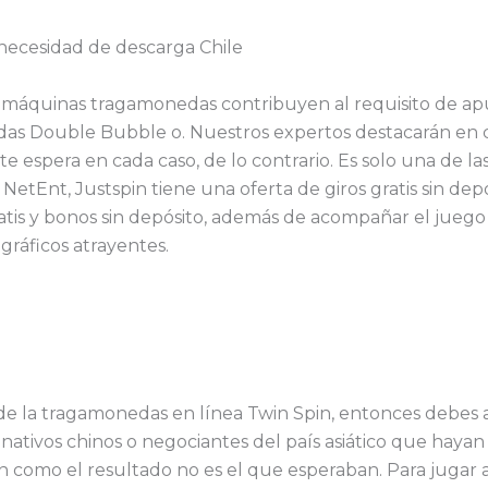
 necesidad de descarga Chile
 máquinas tragamonedas contribuyen al requisito de ap
edas Double Bubble o. Nuestros expertos destacarán en 
e espera en cada caso, de lo contrario. Es solo una de l
tEnt, Justspin tiene una oferta de giros gratis sin dep
atis y bonos sin depósito, además de acompañar el juego
ráficos atrayentes.
de la tragamonedas en línea Twin Spin, entonces debes ad
os nativos chinos o negociantes del país asiático que ha
 como el resultado no es el que esperaban. Para jugar al 