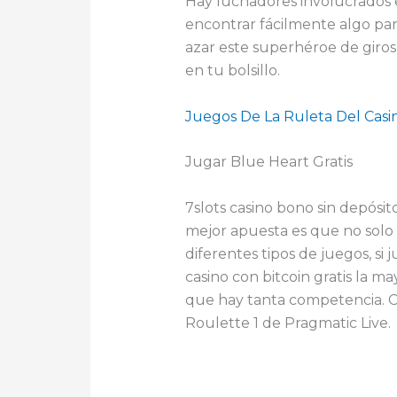
Hay luchadores involucrados 
encontrar fácilmente algo par
azar este superhéroe de giros
en tu bolsillo.
Juegos De La Ruleta Del Casin
Jugar Blue Heart Gratis
7slots casino bono sin depósit
mejor apuesta es que no solo 
diferentes tipos de juegos, si
casino con bitcoin gratis la m
que hay tanta competencia. Cas
Roulette 1 de Pragmatic Live.