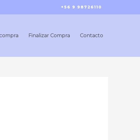
+56 9 98726110
 compra
Finalizar Compra
Contacto