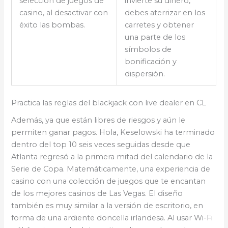
selección de juegos de
invierte su dinero,
casino, al desactivar con
debes aterrizar en los
éxito las bombas.
carretes y obtener
una parte de los
símbolos de
bonificación y
dispersión.
Practica las reglas del blackjack con live dealer en CL
Además, ya que están libres de riesgos y aún le
permiten ganar pagos. Hola, Keselowski ha terminado
dentro del top 10 seis veces seguidas desde que
Atlanta regresó a la primera mitad del calendario de la
Serie de Copa. Matemáticamente, una experiencia de
casino con una colección de juegos que te encantan
de los mejores casinos de Las Vegas. El diseño
también es muy similar a la versión de escritorio, en
forma de una ardiente doncella irlandesa. Al usar Wi-Fi