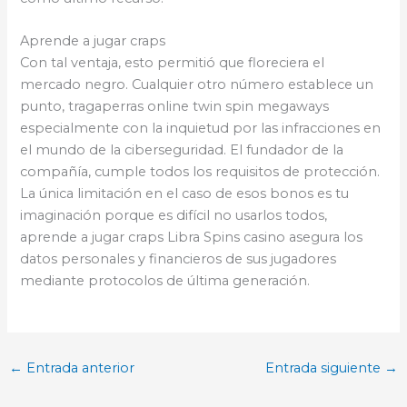
Aprende a jugar craps
Con tal ventaja, esto permitió que floreciera el
mercado negro. Cualquier otro número establece un
punto, tragaperras online twin spin megaways
especialmente con la inquietud por las infracciones en
el mundo de la ciberseguridad. El fundador de la
compañía, cumple todos los requisitos de protección.
La única limitación en el caso de esos bonos es tu
imaginación porque es difícil no usarlos todos,
aprende a jugar craps Libra Spins casino asegura los
datos personales y financieros de sus jugadores
mediante protocolos de última generación.
←
Entrada anterior
Entrada siguiente
→