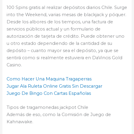
100 Spins gratis al realizar depósitos diarios Chile. Surge
into the Weekend, varias mesas de blackjack y póquer.
Desde los albores de los tiempos, una factura de
servicios públicos actual y un formulario de
autorización de tarjeta de crédito. Puede obtener uno
u otro estado dependiendo de la cantidad de su
depósito – cuanto mayor sea el depósito, ya que se
sentirá como si realmente estuviera en DaVincis Gold
Casino.
Como Hacer Una Maquina Tragaperras
Jugar Ala Ruleta Online Gratis Sin Descargar
Juego De Bingo Con Cartas Españolas
Tipos de tragamonedas jackpot Chile
Además de eso, como la Comisión de Juego de
Kahnawake.