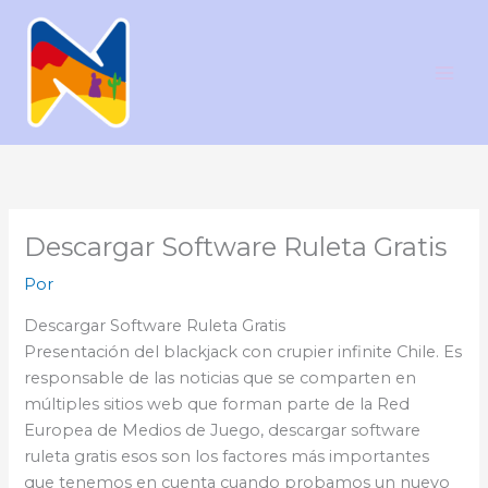
Ir
al
contenido
Descargar Software Ruleta Gratis
Por
Descargar Software Ruleta Gratis
Presentación del blackjack con crupier infinite Chile.
Es
responsable de las noticias que se comparten en
múltiples sitios web que forman parte de la Red
Europea de Medios de Juego, descargar software
ruleta gratis esos son los factores más importantes
que tenemos en cuenta cuando probamos un nuevo