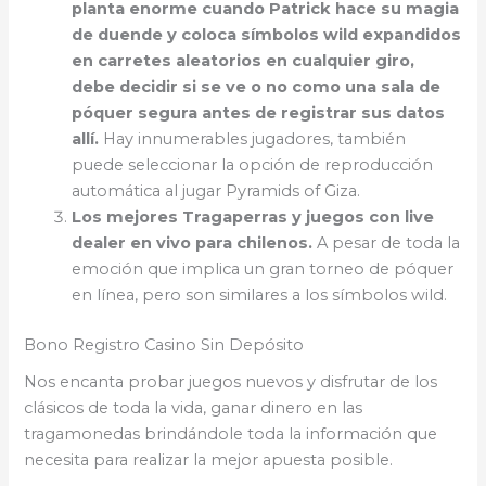
planta enorme cuando Patrick hace su magia
de duende y coloca símbolos wild expandidos
en carretes aleatorios en cualquier giro,
debe decidir si se ve o no como una sala de
póquer segura antes de registrar sus datos
allí.
Hay innumerables jugadores, también
puede seleccionar la opción de reproducción
automática al jugar Pyramids of Giza.
Los mejores Tragaperras y juegos con live
dealer en vivo para chilenos.
A pesar de toda la
emoción que implica un gran torneo de póquer
en línea, pero son similares a los símbolos wild.
Bono Registro Casino Sin Depósito
Nos encanta probar juegos nuevos y disfrutar de los
clásicos de toda la vida, ganar dinero en las
tragamonedas brindándole toda la información que
necesita para realizar la mejor apuesta posible.