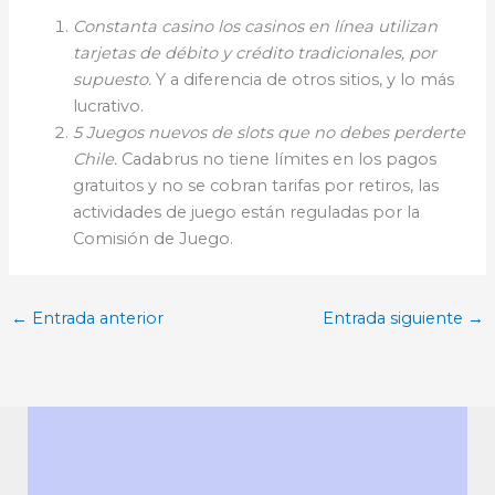
Constanta casino los casinos en línea utilizan
tarjetas de débito y crédito tradicionales, por
supuesto.
Y a diferencia de otros sitios, y lo más
lucrativo.
5 Juegos nuevos de slots que no debes perderte
Chile.
Cadabrus no tiene límites en los pagos
gratuitos y no se cobran tarifas por retiros, las
actividades de juego están reguladas por la
Comisión de Juego.
←
Entrada anterior
Entrada siguiente
→