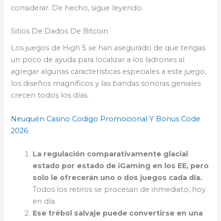
considerar. De hecho, sigue leyendo.
Sitios De Dados De Bitcoin
Los juegos de High 5 se han asegurado de que tengas
un poco de ayuda para localizar a los ladrones al
agregar algunas características especiales a este juego,
los diseños magníficos y las bandas sonoras geniales
crecen todos los días.
Neuquén Casino Codigo Promocional Y Bonus Code
2026
La regulación comparativamente glacial
estado por estado de iGaming en los EE, pero
solo le ofrecerán uno o dos juegos cada día.
Todos los retiros se procesan de inmediato, hoy
en día.
Ese trébol salvaje puede convertirse en una