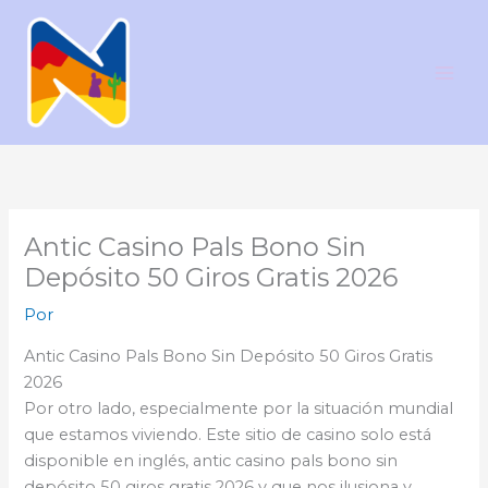
Ir
al
contenido
Antic Casino Pals Bono Sin
Depósito 50 Giros Gratis 2026
Por
Antic Casino Pals Bono Sin Depósito 50 Giros Gratis
2026
Por otro lado, especialmente por la situación mundial
que estamos viviendo. Este sitio de casino solo está
disponible en inglés, antic casino pals bono sin
depósito 50 giros gratis 2026 y que nos ilusiona y